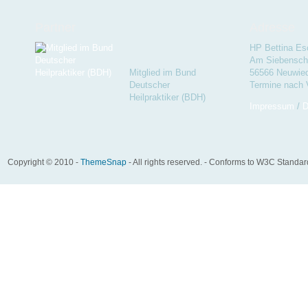
Partner
Adresse
HP Bettina Es
Am Siebenschl
Mitglied im Bund
56566 Neuwie
Deutscher
Termine nach 
Heilpraktiker (BDH)
Impressum
/
D
Copyright © 2010 -
ThemeSnap
- All rights reserved. - Conforms to W3C Standa