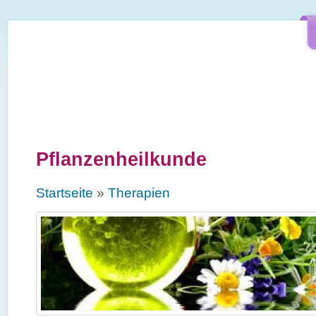
Direkt zum Inhalt
Pflanzenheilkunde
Sie sind hier
Startseite
»
Therapien