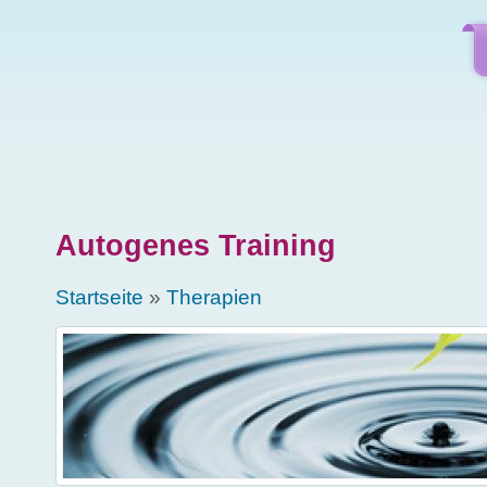
Direkt zum Inhalt
Autogenes Training
Sie sind hier
Startseite
»
Therapien