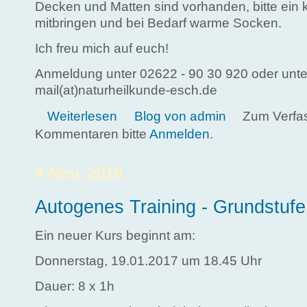
Decken und Matten sind vorhanden, bitte ein 
mitbringen und bei Bedarf warme Socken.
Ich freu mich auf euch!
Anmeldung unter 02622 - 90 30 920 oder unte
mail(at)naturheilkunde-esch.de
über Autogenes Training - Grundstufe
Weiterlesen
Blog von admin
Zum Verfa
Kommentaren bitte
Anmelden
.
4 Nov. 2016
Autogenes Training - Grundstufe
Ein neuer Kurs beginnt am:
Donnerstag, 19.01.2017 um 18.45 Uhr
Dauer: 8 x 1h