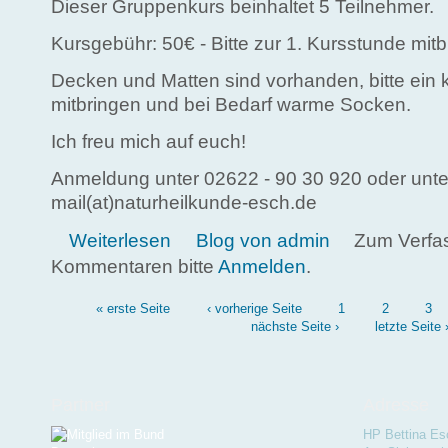
Dieser Gruppenkurs beinhaltet 5 Teilnehmer.
Kursgebühr: 50€ - Bitte zur 1. Kursstunde mitb
Decken und Matten sind vorhanden, bitte ein 
mitbringen und bei Bedarf warme Socken.
Ich freu mich auf euch!
Anmeldung unter 02622 - 90 30 920 oder unte
mail(at)naturheilkunde-esch.de
über Autogenes Training - Grundstufe
Weiterlesen
Blog von admin
Zum Verfa
Kommentaren bitte
Anmelden
.
Seiten
« erste Seite
‹ vorherige Seite
1
2
3
nächste Seite ›
letzte Seite 
Partner
Adresse
HP Bettina Es