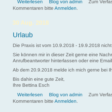
über Autogenes Training Grundstufe
Weiterlesen
Blog von admin
Zum Verfa
Kommentaren bitte
Anmelden
.
30 Aug. 2018
Urlaub
Die Praxis ist vom 10.9.2018 - 19.9.2018 nicht
Sie können mir in dieser Zeit gerne eine Nach
Anrufbeantworter hinterlassen oder eine Email
Ab dem 20.9.2018 melde ich mich gerne bei I
Bis dahin eine gute Zeit,
Ihre Bettina Esch
über Urlaub
Weiterlesen
Blog von admin
Zum Verfa
Kommentaren bitte
Anmelden
.