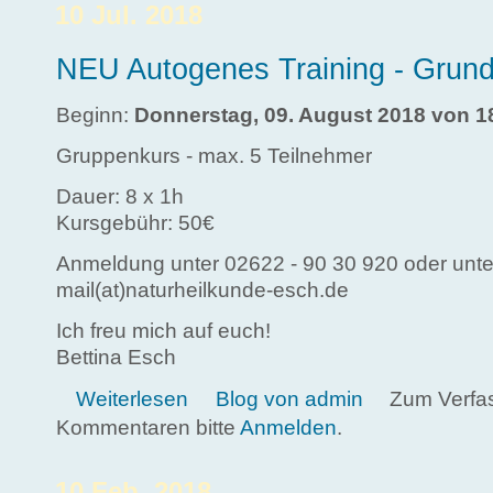
10 Jul. 2018
NEU Autogenes Training - Grund
Beginn:
Donnerstag, 09. August 2018 von 1
Gruppenkurs - max. 5 Teilnehmer
Dauer: 8 x 1h
Kursgebühr: 50€
Anmeldung unter 02622 - 90 30 920 oder unte
mail(at)naturheilkunde-esch.de
Ich freu mich auf euch!
Bettina Esch
über NEU Autogenes Training - Grundstufe
Weiterlesen
Blog von admin
Zum Verfa
Kommentaren bitte
Anmelden
.
10 Feb. 2018