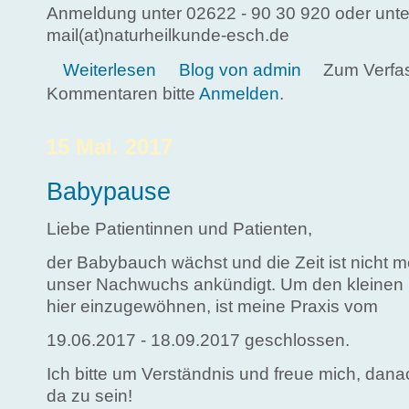
Anmeldung unter 02622 - 90 30 920 oder unte
mail(at)naturheilkunde-esch.de
über Autogenes Training Grundstufe
Weiterlesen
Blog von admin
Zum Verfa
Kommentaren bitte
Anmelden
.
15 Mai. 2017
Babypause
Liebe Patientinnen und Patienten,
der Babybauch wächst und die Zeit ist nicht m
unser Nachwuchs ankündigt. Um den kleinen
hier einzugewöhnen, ist meine Praxis vom
19.06.2017 - 18.09.2017 geschlossen.
Ich bitte um Verständnis und freue mich, dana
da zu sein!