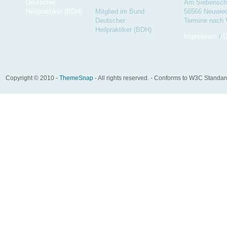
Am Siebenschl
Mitglied im Bund
56566 Neuwie
Deutscher
Termine nach 
Heilpraktiker (BDH)
Impressum
/
D
Copyright © 2010 -
ThemeSnap
- All rights reserved. - Conforms to W3C Standa