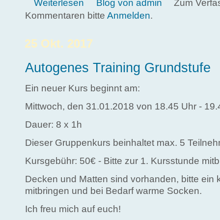
über Autogenes Training - Oberstufe
Weiterlesen
Blog von admin
Zum Verfa
Kommentaren bitte
Anmelden
.
25 Okt. 2017
Autogenes Training Grundstufe
Ein neuer Kurs beginnt am:
Mittwoch, den 31.01.2018 von 18.45 Uhr - 19.
Dauer: 8 x 1h
Dieser Gruppenkurs beinhaltet max. 5 Teilneh
Kursgebühr: 50€ - Bitte zur 1. Kursstunde mitb
Decken und Matten sind vorhanden, bitte ein 
mitbringen und bei Bedarf warme Socken.
Ich freu mich auf euch!