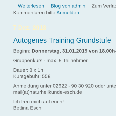
über Urlaub vom 03.06.2019 - 14.06.2019
Weiterlesen
Blog von admin
Zum Verfa
Kommentaren bitte
Anmelden
.
7 Dez. 2018
Autogenes Training Grundstufe
Beginn:
Donnerstag, 31.01.2019 von 18.00h
Gruppenkurs - max. 5 Teilnehmer
Dauer: 8 x 1h
Kursgebühr: 55€
Anmeldung unter 02622 - 90 30 920 oder unte
mail(at)naturheilkunde-esch.de
Ich freu mich auf euch!
Bettina Esch